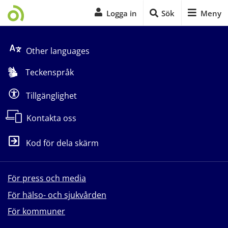
Logga in
Sök
Meny
Start på sidans huvudinnehåll
Other languages
Teckenspråk
Tillgänglighet
Kontakta oss
Kod för dela skärm
För press och media
För hälso- och sjukvården
För kommuner