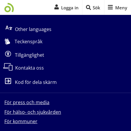
Logga in
Sök
Meny
Start på sidans huvudinnehåll
Other languages
Teckenspråk
Tillgänglighet
Kontakta oss
Kod för dela skärm
För press och media
För hälso- och sjukvården
För kommuner