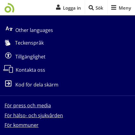
Logga in
Sök
Meny
Start på sidans huvudinnehåll
Other languages
Teckenspråk
Tillgänglighet
Kontakta oss
Kod för dela skärm
För press och media
För hälso- och sjukvården
För kommuner