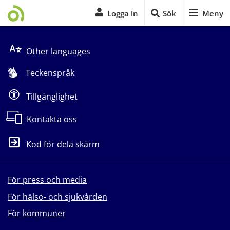
Logga in
Sök
Meny
Start på sidans huvudinnehåll
Other languages
Teckenspråk
Tillgänglighet
Kontakta oss
Kod för dela skärm
För press och media
För hälso- och sjukvården
För kommuner