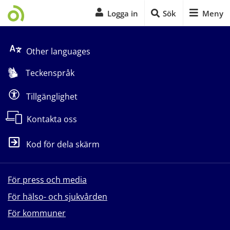
Logga in
Sök
Meny
Start på sidans huvudinnehåll
Other languages
Teckenspråk
Tillgänglighet
Kontakta oss
Kod för dela skärm
För press och media
För hälso- och sjukvården
För kommuner