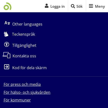
Logga in
Sök
Meny
Start på sidans huvudinnehåll
Other languages
Teckenspråk
Tillgänglighet
Kontakta oss
Kod för dela skärm
För press och media
För hälso- och sjukvården
För kommuner