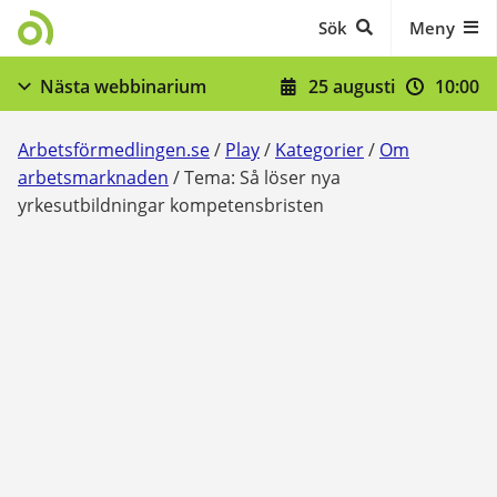
Gå till innehåll
Sök
Meny
25 augusti
10:00
Nästa webbinarium
När du skrivit in dig - stöd och skyldigheter
Arbetsförmedlingen.se
/
Play
/
Kategorier
/
Om
Visa fler
arbetsmarknaden
/
Tema: Så löser nya
yrkesutbildningar kompetensbristen