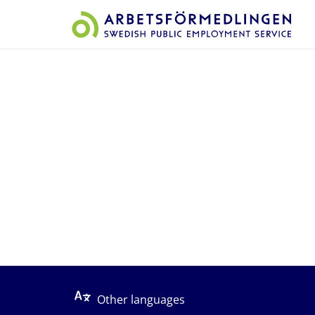
Start på sidans huvudinnehåll
Other languages