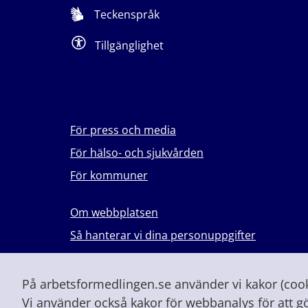
Teckenspråk
Tillgänglighet
För press och media
För hälso- och sjukvården
För kommuner
Om webbplatsen
Så hanterar vi dina personuppgifter
Lever du med våld i en nära relation?
Vid höjd beredskap och krig
På arbetsformedlingen.se använder vi kakor (cooki
Vi använder också kakor för webbanalys för att g