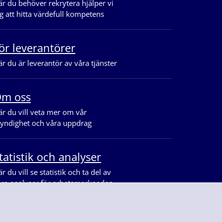
r du behöver rekrytera hjälper vi
g att hitta värdefull kompetens
ör leverantörer
r du är leverantör av våra tjänster
m oss
r du vill veta mer om vår
yndighet och våra uppdrag
tatistik och analyser
r du vill se statistik och ta del av
åra analyser för arbetsmarknaden