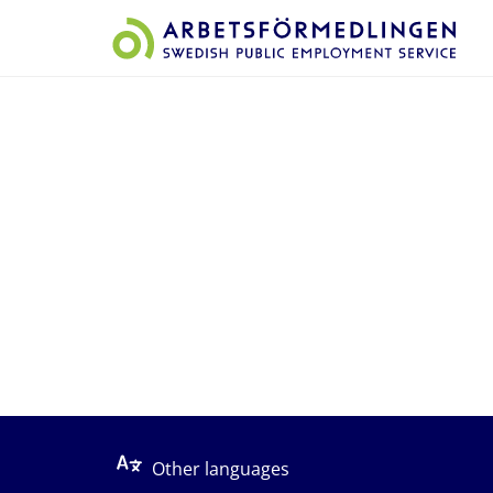
Start på sidans huvudinnehåll
Other languages