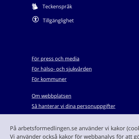
Teckenspråk
Tillgänglighet
För press och media
För hälso- och sjukvården
För kommuner
Om webbplatsen
Så hanterar vi dina personuppgifter
Lever du med våld i en nära relation?
Vid höjd beredskap och krig
På arbetsformedlingen.se använder vi kakor (cooki
Vi använder också kakor för webbanalys för att g