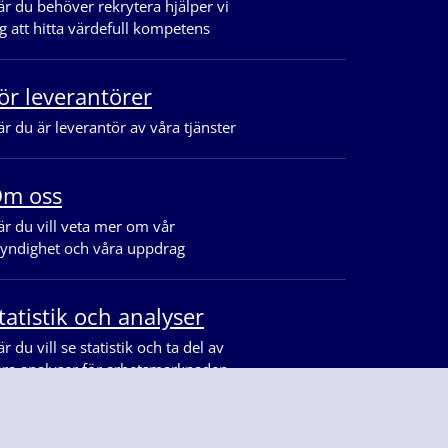
r du behöver rekrytera hjälper vi
g att hitta värdefull kompetens
ör leverantörer
r du är leverantör av våra tjänster
m oss
r du vill veta mer om vår
yndighet och våra uppdrag
tatistik och analyser
r du vill se statistik och ta del av
åra analyser för arbetsmarknaden