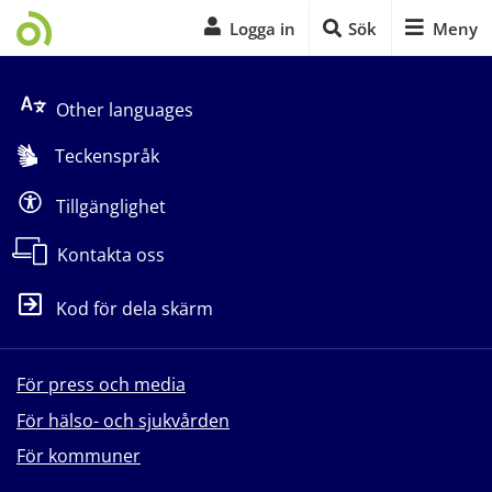
Logga in
Sök
Meny
Start på sidans huvudinnehåll
Other languages
Teckenspråk
Tillgänglighet
Kontakta oss
Kod för dela skärm
För press och media
För hälso- och sjukvården
För kommuner