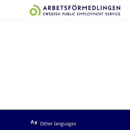
Start på sidans huvudinnehåll
Other languages