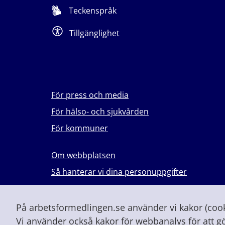
Teckenspråk
Tillgänglighet
För press och media
För hälso- och sjukvården
För kommuner
Om webbplatsen
Så hanterar vi dina personuppgifter
Lever du med våld i en nära relation?
Vid höjd beredskap och krig
På arbetsformedlingen.se använder vi kakor (cooki
Vi använder också kakor för webbanalys för att g