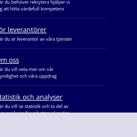
r du behöver rekrytera hjälper vi
g att hitta värdefull kompetens
ör leverantörer
r du är leverantör av våra tjänster
m oss
r du vill veta mer om vår
yndighet och våra uppdrag
tatistik och analyser
r du vill se statistik och ta del av
åra analyser för arbetsmarknaden