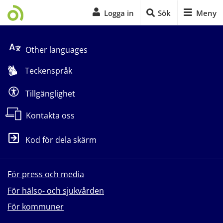
Logga in
Sök
Meny
Start på sidans huvudinnehåll
Other languages
Teckenspråk
Tillgänglighet
Kontakta oss
Kod för dela skärm
För press och media
För hälso- och sjukvården
För kommuner