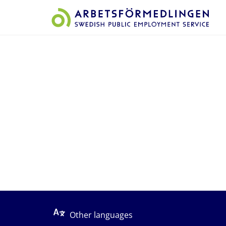
Start på sidans huvudinnehåll
Other languages