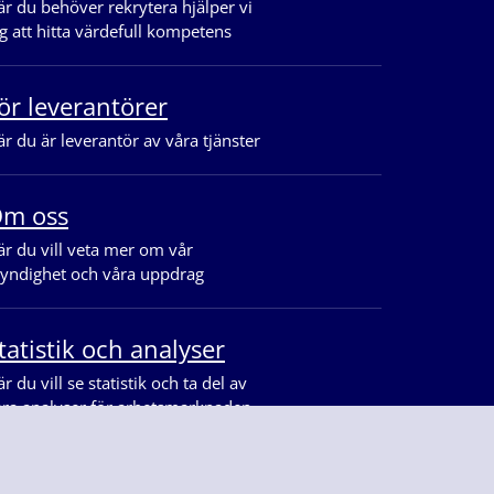
r du behöver rekrytera hjälper vi
g att hitta värdefull kompetens
ör leverantörer
r du är leverantör av våra tjänster
m oss
r du vill veta mer om vår
yndighet och våra uppdrag
tatistik och analyser
r du vill se statistik och ta del av
åra analyser för arbetsmarknaden