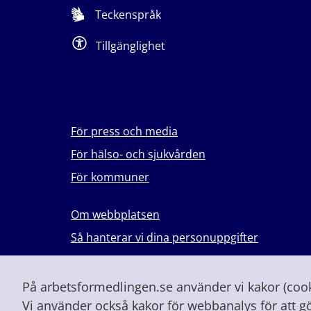
Teckenspråk
Tillgänglighet
För press och media
För hälso- och sjukvården
För kommuner
Om webbplatsen
Så hanterar vi dina personuppgifter
Lever du med våld i en nära relation?
Vid höjd beredskap och krig
På arbetsformedlingen.se använder vi kakor (cooki
Vi använder också kakor för webbanalys för att g