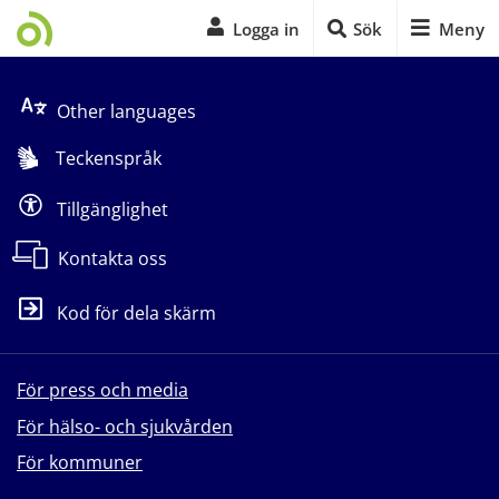
Logga in
Sök
Meny
Start på sidans huvudinnehåll
Other languages
Teckenspråk
Tillgänglighet
Kontakta oss
Kod för dela skärm
För press och media
För hälso- och sjukvården
För kommuner