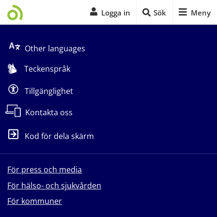
Logga in
Sök
Meny
Start på sidans huvudinnehåll
Other languages
Teckenspråk
Tillgänglighet
Kontakta oss
Kod för dela skärm
För press och media
För hälso- och sjukvården
För kommuner