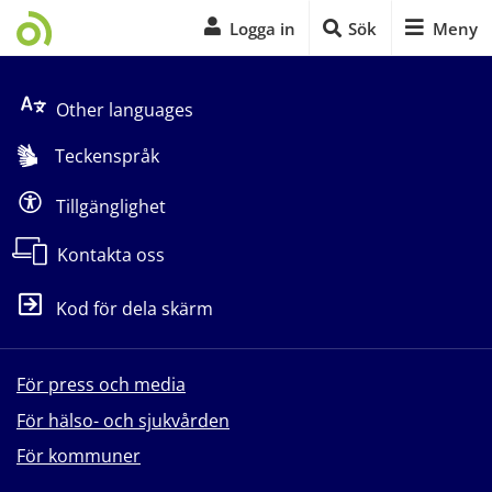
Logga in
Sök
Meny
Start på sidans huvudinnehåll
Other languages
Teckenspråk
Tillgänglighet
Kontakta oss
Kod för dela skärm
För press och media
För hälso- och sjukvården
För kommuner