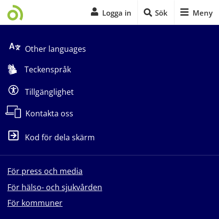
Logga in
Sök
Meny
Start på sidans huvudinnehåll
Other languages
Teckenspråk
Tillgänglighet
Kontakta oss
Kod för dela skärm
För press och media
För hälso- och sjukvården
För kommuner