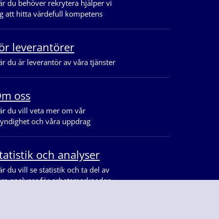
r du behöver rekrytera hjälper vi
g att hitta värdefull kompetens
ör leverantörer
r du är leverantör av våra tjänster
m oss
r du vill veta mer om vår
yndighet och våra uppdrag
tatistik och analyser
r du vill se statistik och ta del av
åra analyser för arbetsmarknaden