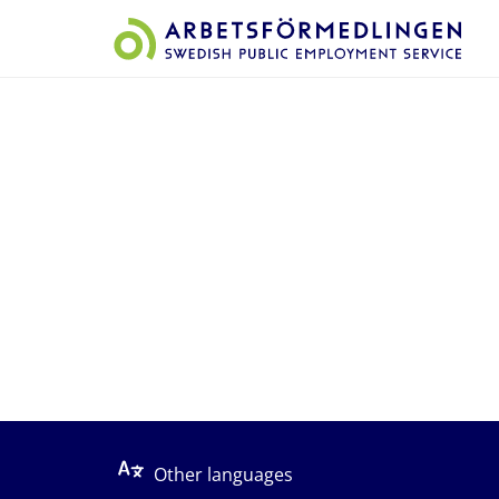
Start på sidans huvudinnehåll
Other languages