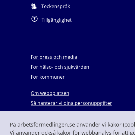
Teckenspråk
Tillgänglighet
För press och media
För hälso- och sjukvården
För kommuner
Om webbplatsen
Så hanterar vi dina personuppgifter
Lever du med våld i en nära relation?
Vid höjd beredskap och krig
På arbetsformedlingen.se använder vi kakor (cooki
Vi använder också kakor för webbanalys för att g