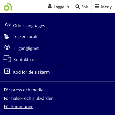
Logga in
Sök
Meny
Start på sidans huvudinnehåll
Other languages
Teckenspråk
Tillgänglighet
Kontakta oss
Kod för dela skärm
För press och media
För hälso- och sjukvården
För kommuner