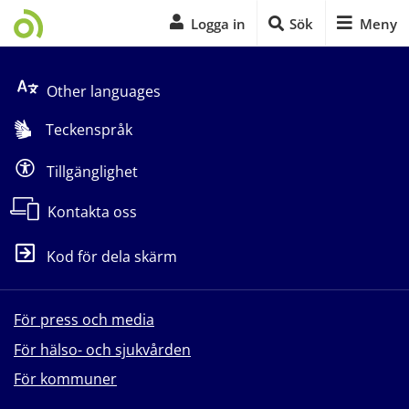
Logga in
Sök
Meny
Start på sidans huvudinnehåll
Other languages
Teckenspråk
Tillgänglighet
Kontakta oss
Kod för dela skärm
För press och media
För hälso- och sjukvården
För kommuner