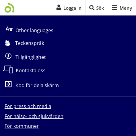
Logga in
Sök
Meny
Start på sidans huvudinnehåll
Other languages
Teckenspråk
Tillgänglighet
Kontakta oss
Kod för dela skärm
För press och media
För hälso- och sjukvården
För kommuner