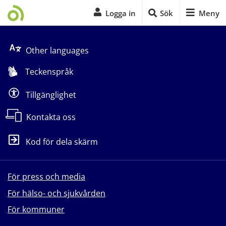
Logga in
Sök
Meny
Start på sidans huvudinnehåll
Other languages
Teckenspråk
Tillgänglighet
Kontakta oss
Kod för dela skärm
För press och media
För hälso- och sjukvården
För kommuner