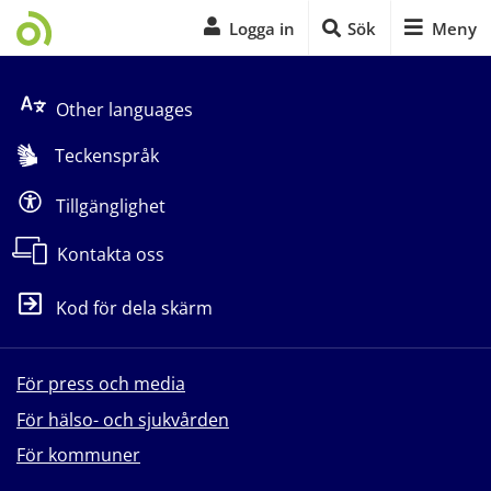
Logga in
Sök
Meny
Start på sidans huvudinnehåll
Other languages
Teckenspråk
Tillgänglighet
Kontakta oss
Kod för dela skärm
För press och media
För hälso- och sjukvården
För kommuner