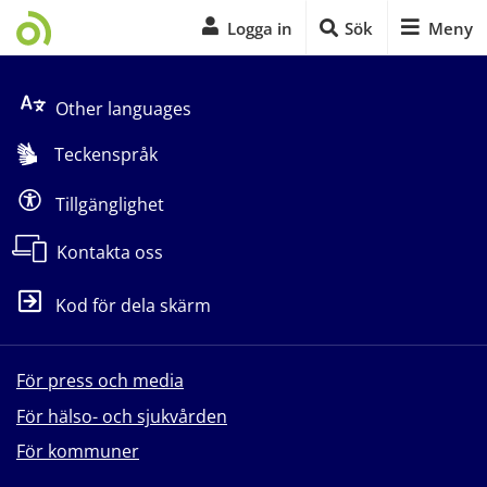
Logga in
Sök
Meny
Start på sidans huvudinnehåll
Other languages
Teckenspråk
Tillgänglighet
Kontakta oss
Kod för dela skärm
För press och media
För hälso- och sjukvården
För kommuner