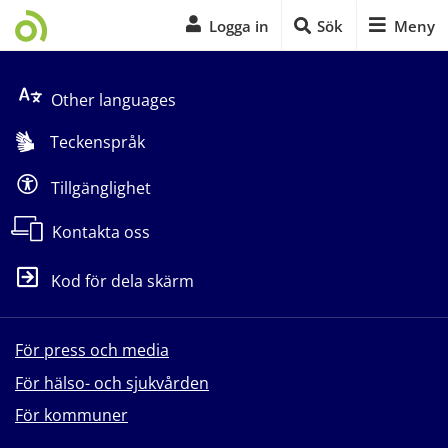
Logga in
Sök
Meny
Start på sidans huvudinnehåll
Other languages
Teckenspråk
Tillgänglighet
Kontakta oss
Kod för dela skärm
För press och media
För hälso- och sjukvården
För kommuner