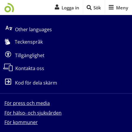
Logga in
Sök
Meny
Start på sidans huvudinnehåll
Other languages
Teckenspråk
Tillgänglighet
Kontakta oss
Kod för dela skärm
För press och media
För hälso- och sjukvården
För kommuner