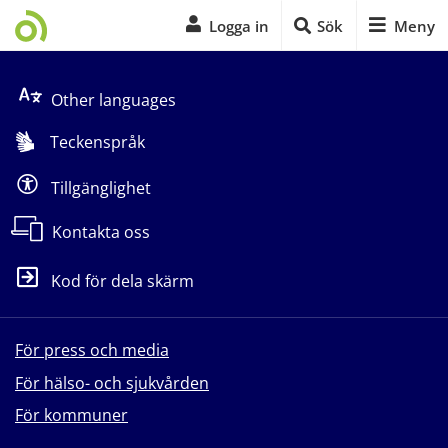
Logga in
Sök
Meny
Start på sidans huvudinnehåll
Other languages
Teckenspråk
Tillgänglighet
Kontakta oss
Kod för dela skärm
För press och media
För hälso- och sjukvården
För kommuner