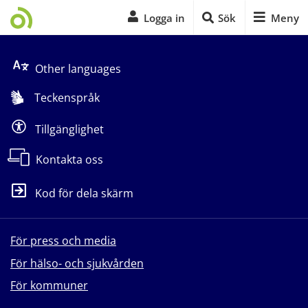
Logga in
Sök
Meny
Start på sidans huvudinnehåll
Other languages
Teckenspråk
Tillgänglighet
Kontakta oss
Kod för dela skärm
För press och media
För hälso- och sjukvården
För kommuner