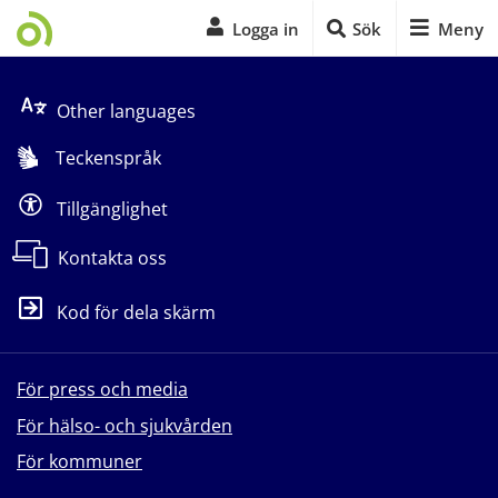
Logga in
Sök
Meny
Start på sidans huvudinnehåll
Other languages
Teckenspråk
Tillgänglighet
Kontakta oss
Kod för dela skärm
För press och media
För hälso- och sjukvården
För kommuner