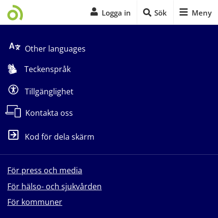
Logga in
Sök
Meny
Start på sidans huvudinnehåll
Other languages
Teckenspråk
Tillgänglighet
Kontakta oss
Kod för dela skärm
För press och media
För hälso- och sjukvården
För kommuner