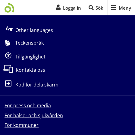
Logga in
Sök
Meny
Start på sidans huvudinnehåll
Other languages
Teckenspråk
Tillgänglighet
Kontakta oss
Kod för dela skärm
För press och media
För hälso- och sjukvården
För kommuner