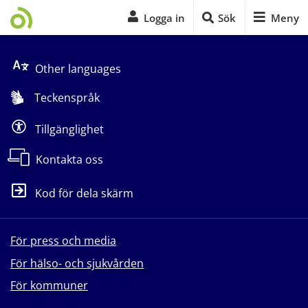
Logga in
Sök
Meny
Start på sidans huvudinnehåll
Other languages
Teckenspråk
Tillgänglighet
Kontakta oss
Kod för dela skärm
För press och media
För hälso- och sjukvården
För kommuner