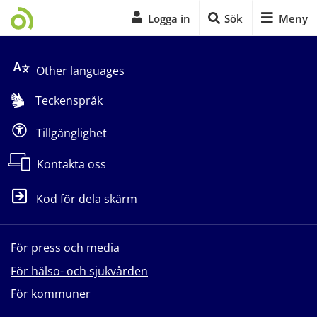
Logga in
Sök
Meny
Start på sidans huvudinnehåll
Other languages
Teckenspråk
Tillgänglighet
Kontakta oss
Kod för dela skärm
För press och media
För hälso- och sjukvården
För kommuner