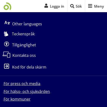
Logga in
Sök
Meny
Start på sidans huvudinnehåll
Other languages
Teckenspråk
Tillgänglighet
Kontakta oss
Kod för dela skärm
För press och media
För hälso- och sjukvården
För kommuner