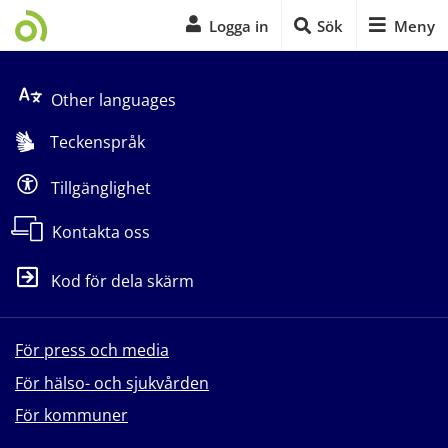
Logga in
Sök
Meny
Start på sidans huvudinnehåll
Other languages
Teckenspråk
Tillgänglighet
Kontakta oss
Kod för dela skärm
För press och media
För hälso- och sjukvården
För kommuner