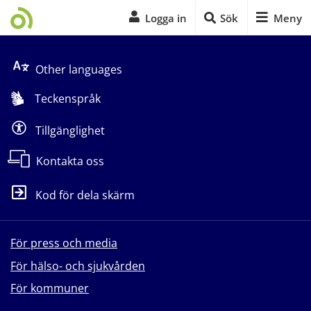
Logga in
Sök
Meny
Start på sidans huvudinnehåll
Other languages
Teckenspråk
Tillgänglighet
Kontakta oss
Kod för dela skärm
För press och media
För hälso- och sjukvården
För kommuner