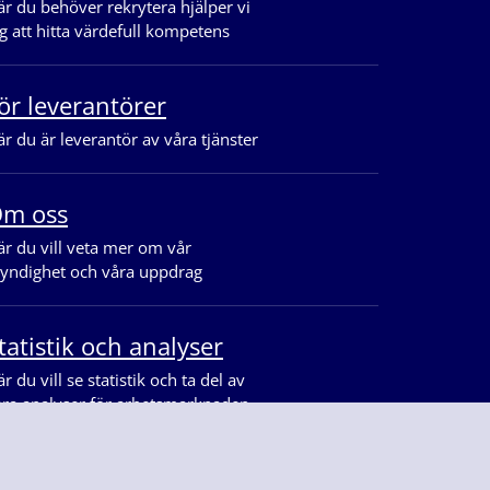
r du behöver rekrytera hjälper vi
g att hitta värdefull kompetens
ör leverantörer
r du är leverantör av våra tjänster
m oss
r du vill veta mer om vår
yndighet och våra uppdrag
tatistik och analyser
r du vill se statistik och ta del av
åra analyser för arbetsmarknaden