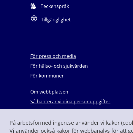
Teckenspråk
Tillgänglighet
För press och media
För hälso- och sjukvården
För kommuner
Om webbplatsen
Så hanterar vi dina personuppgifter
Lever du med våld i en nära relation?
Vid höjd beredskap och krig
På arbetsformedlingen.se använder vi kakor (cooki
Vi använder också kakor för webbanalys för att g