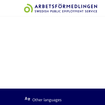
Start på sidans huvudinnehåll
Other languages