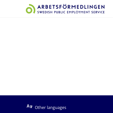
Start på sidans huvudinnehåll
Other languages