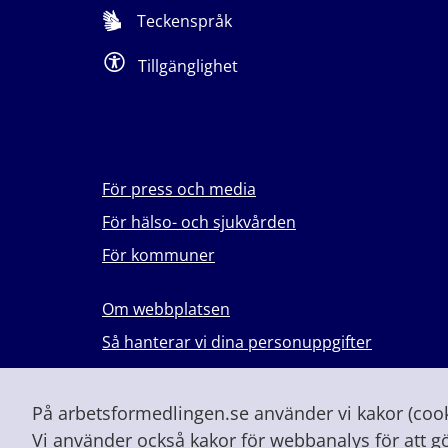
Teckenspråk
Tillgänglighet
För press och media
För hälso- och sjukvården
För kommuner
Om webbplatsen
Så hanterar vi dina personuppgifter
Lever du med våld i en nära relation?
Vid höjd beredskap och krig
På arbetsformedlingen.se använder vi kakor (cooki
Vi använder också kakor för webbanalys för att g