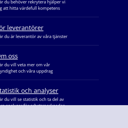
r du behöver rekrytera hjälper vi
g att hitta värdefull kompetens
ör leverantörer
r du är leverantör av våra tjänster
m oss
r du vill veta mer om vår
yndighet och våra uppdrag
tatistik och analyser
r du vill se statistik och ta del av
åra analyser för arbetsmarknaden