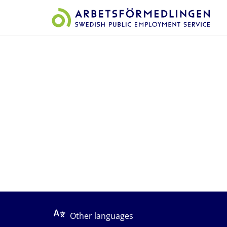
Start på sidans huvudinnehåll
Other languages