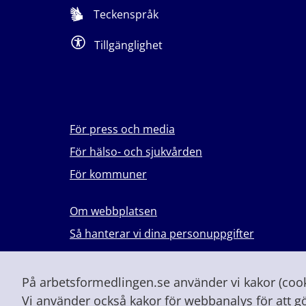
Teckenspråk
Tillgänglighet
För press och media
För hälso- och sjukvården
För kommuner
Om webbplatsen
Så hanterar vi dina personuppgifter
Lever du med våld i en nära relation?
Vid höjd beredskap och krig
På arbetsformedlingen.se använder vi kakor (cooki
Vi använder också kakor för webbanalys för att g