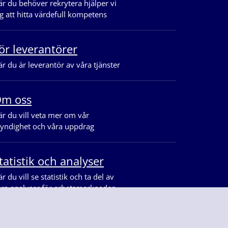
r du behöver rekrytera hjälper vi
g att hitta värdefull kompetens
ör leverantörer
r du är leverantör av våra tjänster
m oss
r du vill veta mer om vår
yndighet och våra uppdrag
tatistik och analyser
r du vill se statistik och ta del av
åra analyser för arbetsmarknaden