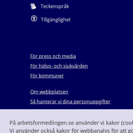
Teckenspråk
Tillgänglighet
För press och media
För hälso- och sjukvården
För kommuner
Om webbplatsen
Så hanterar vi dina personuppgifter
Lever du med våld i en nära relation?
Vid höjd beredskap och krig
På arbetsformedlingen.se använder vi kakor (cooki
Vi använder också kakor för webbanalys för att g