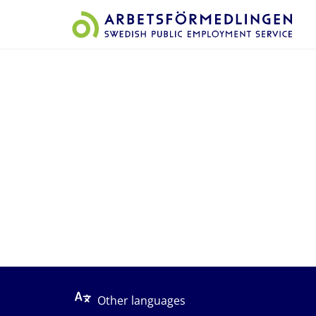
Start på sidans huvudinnehåll
Other languages