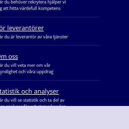
r du behöver rekrytera hjälper vi
g att hitta värdefull kompetens
ör leverantörer
r du är leverantör av våra tjänster
m oss
r du vill veta mer om vår
yndighet och våra uppdrag
tatistik och analyser
r du vill se statistik och ta del av
åra analyser för arbetsmarknaden