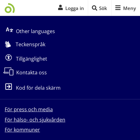
Logga in
Sök
Meny
Start på sidans huvudinnehåll
Other languages
Teckenspråk
Tillgänglighet
Kontakta oss
Kod för dela skärm
För press och media
För hälso- och sjukvården
För kommuner