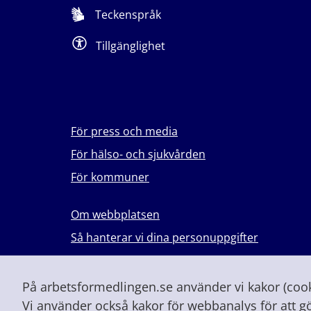
Teckenspråk
Tillgänglighet
För press och media
För hälso- och sjukvården
För kommuner
Om webbplatsen
Så hanterar vi dina personuppgifter
Lever du med våld i en nära relation?
Vid höjd beredskap och krig
På arbetsformedlingen.se använder vi kakor (cooki
Vi använder också kakor för webbanalys för att g