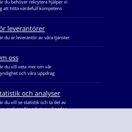
r du behöver rekrytera hjälper vi
g att hitta värdefull kompetens
ör leverantörer
r du är leverantör av våra tjänster
m oss
r du vill veta mer om vår
yndighet och våra uppdrag
tatistik och analyser
r du vill se statistik och ta del av
åra analyser för arbetsmarknaden