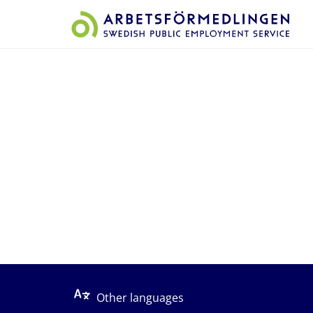
Start på sidans huvudinnehåll
Other languages