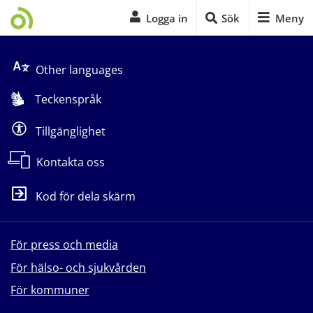
Logga in
Sök
Meny
Start på sidans huvudinnehåll
Other languages
Teckenspråk
Tillgänglighet
Kontakta oss
Kod för dela skärm
För press och media
För hälso- och sjukvården
För kommuner