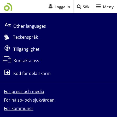
Logga in
Sök
Meny
Start på sidans huvudinnehåll
Other languages
Teckenspråk
Tillgänglighet
Kontakta oss
Kod för dela skärm
För press och media
För hälso- och sjukvården
För kommuner