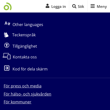
Logga in
Sök
Meny
Start på sidans huvudinnehåll
Other languages
Teckenspråk
Tillgänglighet
Kontakta oss
Kod för dela skärm
För press och media
För hälso- och sjukvården
För kommuner