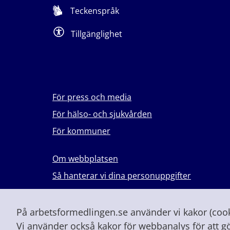
Teckenspråk
Tillgänglighet
För press och media
För hälso- och sjukvården
För kommuner
Om webbplatsen
Så hanterar vi dina personuppgifter
Lever du med våld i en nära relation?
Vid höjd beredskap och krig
På arbetsformedlingen.se använder vi kakor (cooki
Vi använder också kakor för webbanalys för att g