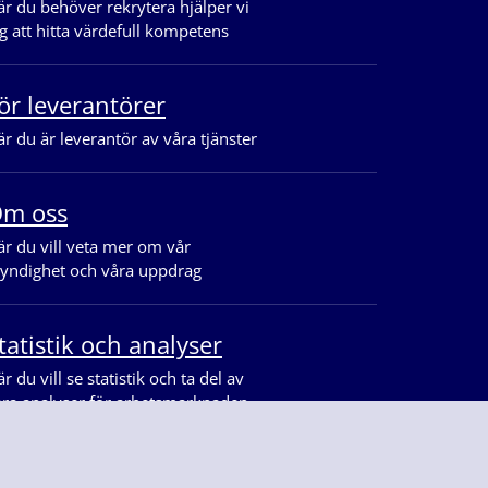
r du behöver rekrytera hjälper vi
g att hitta värdefull kompetens
ör leverantörer
r du är leverantör av våra tjänster
m oss
r du vill veta mer om vår
yndighet och våra uppdrag
tatistik och analyser
r du vill se statistik och ta del av
åra analyser för arbetsmarknaden