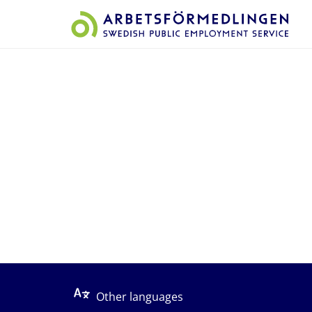
Start på sidans huvudinnehåll
Other languages