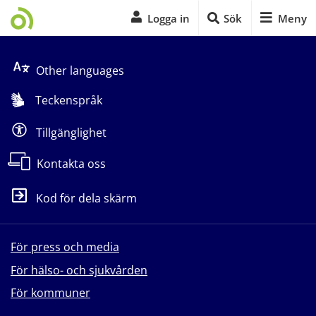
Logga in
Sök
Meny
Start på sidans huvudinnehåll
Other languages
Teckenspråk
Tillgänglighet
Kontakta oss
Kod för dela skärm
För press och media
För hälso- och sjukvården
För kommuner