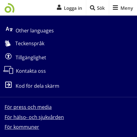
Logga in
Sök
Meny
Start på sidans huvudinnehåll
Other languages
Teckenspråk
Tillgänglighet
Kontakta oss
Kod för dela skärm
För press och media
För hälso- och sjukvården
För kommuner