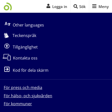
Logga in
Sök
Meny
Start på sidans huvudinnehåll
Other languages
Teckenspråk
Tillgänglighet
Kontakta oss
Kod för dela skärm
För press och media
För hälso- och sjukvården
För kommuner