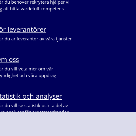
r du behöver rekrytera hjälper vi
g att hitta värdefull kompetens
ör leverantörer
r du är leverantör av våra tjänster
m oss
r du vill veta mer om vår
yndighet och våra uppdrag
tatistik och analyser
r du vill se statistik och ta del av
åra analyser för arbetsmarknaden