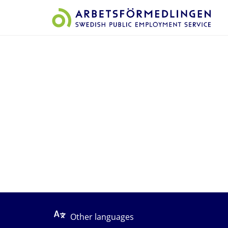
Start på sidans huvudinnehåll
Other languages