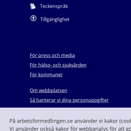
Teckenspråk
Tillgänglighet
För press och media
För hälso- och sjukvården
För kommuner
Om webbplatsen
Så hanterar vi dina personuppgifter
Lever du med våld i en nära relation?
Vid höjd beredskap och krig
På arbetsformedlingen.se använder vi kakor (cooki
Vi använder också kakor för webbanalys för att g